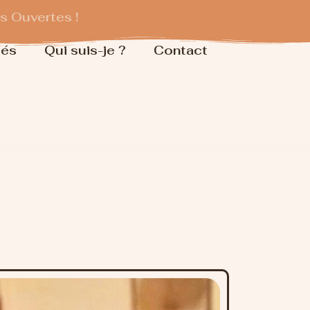
 Ouvertes !
tés
Qui suis-je ?
Contact