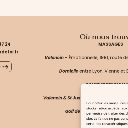
Où nous trouv
37 24
MASSAGES
detoi.fr
Valencin
– Émotionnelle, 1981, route 
ce
Domicile
entre Lyon, Vienne et 
DANSE BIODYNAMI
Valencin & St Just Chaleyssin
– Salles
Pour offrir les meilleures
stocker et/ou accéder aux 
Golf de l’Isle d’Abeau
– salle
permettra de traiter des 
site. Le fait de ne pas con
certaines caractéristiques 